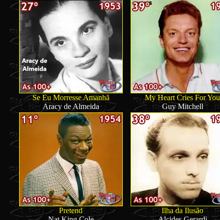
Se Eu Morresse Amanhã
My Heart Cries For You
Aracy de Almeida
Guy Mitchell
Pretend
Ilha da Ilusão
Nat King Cole
Alcides Gerardi