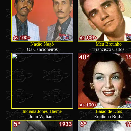
Nação Nagô
Meu Brotinho
Os Cancioneiros
Francisco Carlos
Indiana Jones Theme
Baião de Dois
John Williams
Emilinha Borba