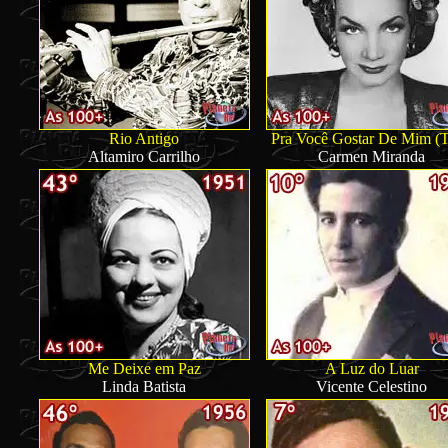
Rio Antigo
Pra Você Gostar De Mim (T
Altamiro Carrilho
Carmen Miranda
Me Deixe em Paz
A Luz do Luar
Linda Batista
Vicente Celestino