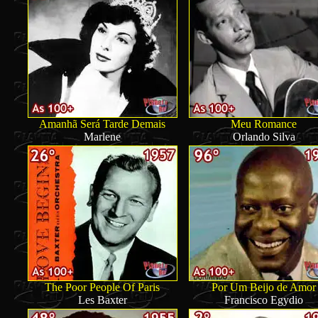
Amanhã Será Tarde Demais
Meu Romance
Marlene
Orlando Silva
The Poor People Of Paris
Por Um Beijo de Amor
Les Baxter
Francisco Egydio