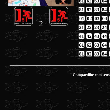
61
62
63
64
81
82
83
84
01
02
03
04
2
21
22
23
24
41
42
43
44
61
62
63
64
81
82
83
84
Compartilhe com seus