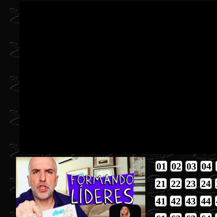
01
02
03
04
21
22
23
24
41
42
43
44