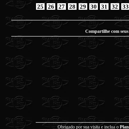
25
26
27
28
29
30
31
32
33
Compartilhe com seus
Obrigado por sua visita e inclua o
Plan