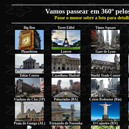
Vamos passear em 360º pelo
Passe o mouse sobre a foto para detalh
Big Ben
Torre Eiffel
Times Square
Phanthéon
Louvre
Gare de Lyon
Tokio Centro
Castellana Madrid
World Trade Center
Viaduto do Chá (SP)
Pelourinho (BA)
Cristo Redentor (Rio)
Praia do Gunga (AL)
Fernando de Noronha
O Cajueiro (RN)