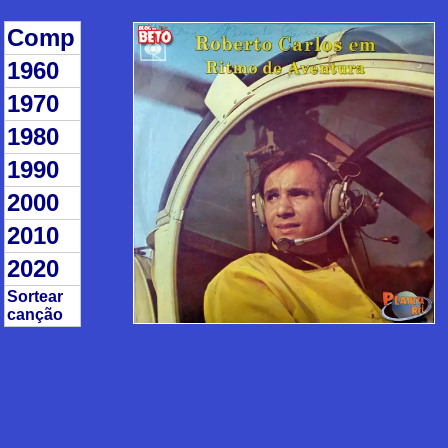
Comp
1960
1970
1980
1990
2000
2010
2020
Sortear
canção