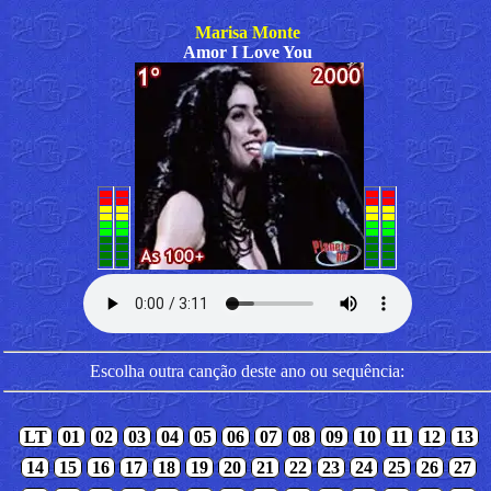
Marisa Monte
Amor I Love You
Escolha outra canção deste ano ou sequência:
LT
01
02
03
04
05
06
07
08
09
10
11
12
13
14
15
16
17
18
19
20
21
22
23
24
25
26
27