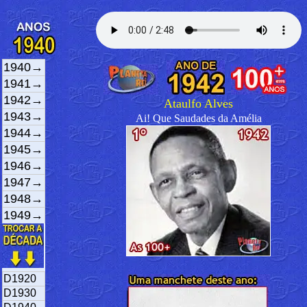
1940→
1941→
1942→
Ataulfo Alves
1943→
Ai! Que Saudades da Amélia
1944→
1945→
1946→
1947→
1948→
1949→
D1920
D1930