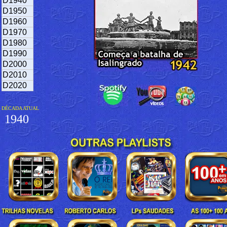
D1940
D1950
D1960
D1970
D1980
D1990
D2000
D2010
D2020
DÉCADA ATUAL
1940