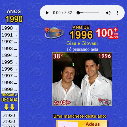
1990→
1991→
1992→
Gian e Giovani
1993→
Tô pensando nela
1994→
1995→
1996→
1997→
1998→
1999→
D1920
D1930