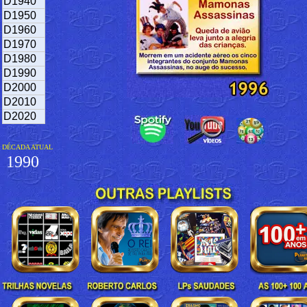
D1940
D1950
D1960
D1970
D1980
D1990
D2000
D2010
D2020
DÉCADA ATUAL
1990