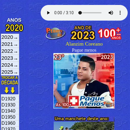
2020→
Alanzim Coreano
2021→
Pague menos
2022→
2023→
2024→
2025→
D1920
D1930
D1940
D1950
D1960
D1970