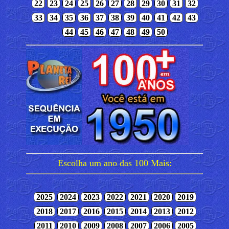
22
23
24
25
26
27
28
29
30
31
32
33
34
35
36
37
38
39
40
41
42
43
44
45
46
47
48
49
50
Escolha um ano das 100 Mais:
2025
2024
2023
2022
2021
2020
2019
2018
2017
2016
2015
2014
2013
2012
2011
2010
2009
2008
2007
2006
2005