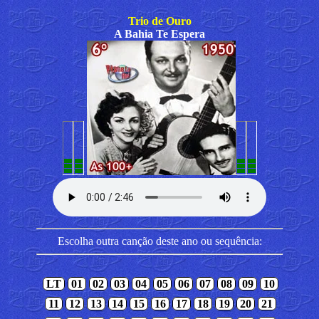
Trio de Ouro
A Bahia Te Espera
Escolha outra canção deste ano ou sequência:
LT
01
02
03
04
05
06
07
08
09
10
11
12
13
14
15
16
17
18
19
20
21