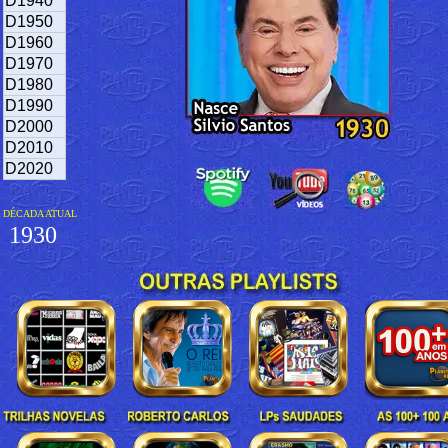
D1940
D1950
D1960
D1970
D1980
D1990
D2000
D2010
D2020
DÉCADA ATUAL
1930