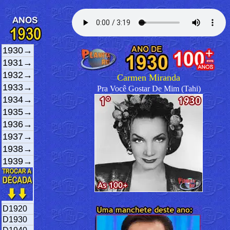
1930→
1931→
1932→
Carmen Miranda
1933→
Pra Você Gostar De Mim (Tahi)
1934→
1935→
1936→
1937→
1938→
1939→
D1920
D1930