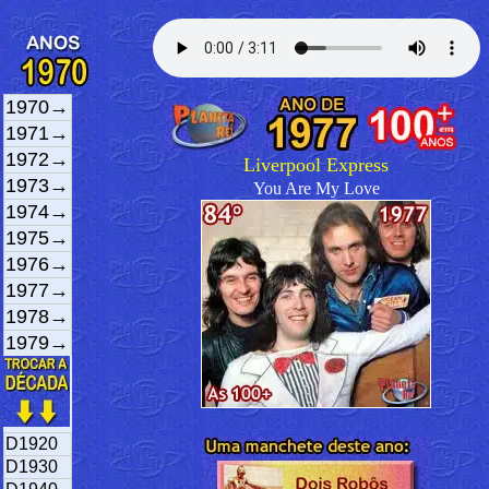
1970→
1971→
1972→
Liverpool Express
1973→
You Are My Love
1974→
1975→
1976→
1977→
1978→
1979→
D1920
D1930