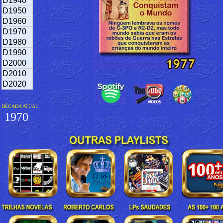
D1940
D1950
D1960
D1970
D1980
D1990
D2000
D2010
D2020
DÉCADA ATUAL
1970