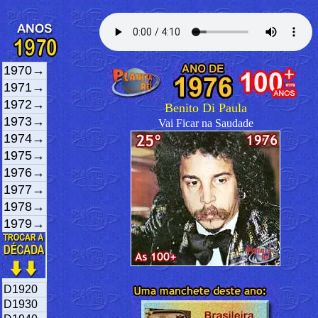
1970→
1971→
1972→
Benito Di Paula
1973→
Vai Ficar na Saudade
1974→
1975→
1976→
1977→
1978→
1979→
D1920
D1930