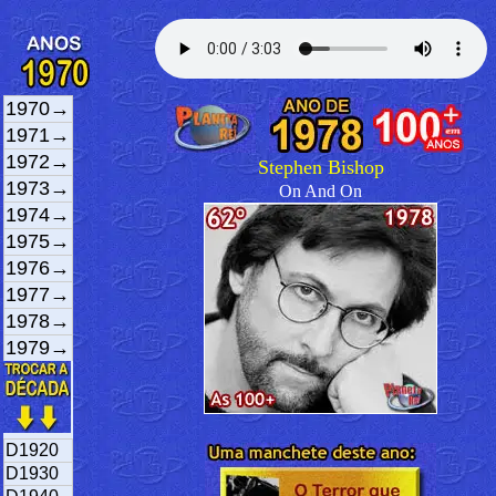
1970→
1971→
1972→
Stephen Bishop
1973→
On And On
1974→
1975→
1976→
1977→
1978→
1979→
D1920
D1930