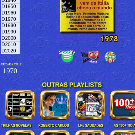
D1940
D1950
D1960
D1970
D1980
D1990
D2000
D2010
D2020
DÉCADA ATUAL
1970