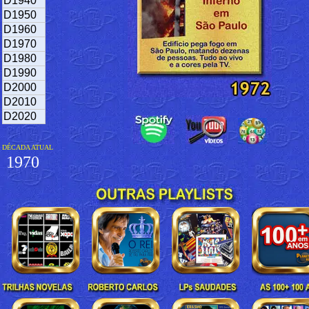
D1940
D1950
D1960
D1970
D1980
D1990
D2000
D2010
D2020
DÉCADA ATUAL
1970