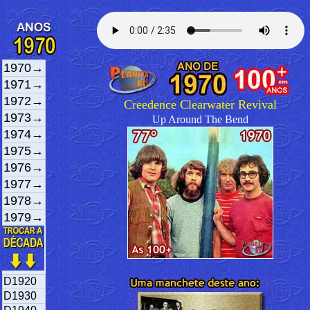
1970→
1971→
1972→
Creedence Clearwater Revival
1973→
Up Around The Bend
1974→
1975→
1976→
1977→
1978→
1979→
D1920
D1930