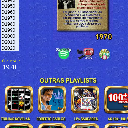
D1940
D1950
D1960
D1970
D1980
D1990
D2000
D2010
D2020
DÉCADA ATUAL
1970