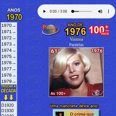
1970→
1971→
1972→
Vanusa
1973→
Paralelas
1974→
1975→
1976→
1977→
1978→
1979→
D1920
D1930