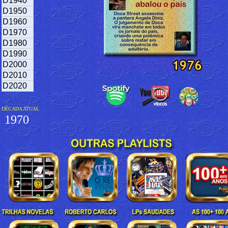
D1940
D1950
D1960
D1970
D1980
D1990
D2000
D2010
D2020
DÉCADA ATUAL
1970