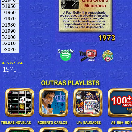
D1940
D1950
D1960
D1970
D1980
D1990
D2000
D2010
D2020
DÉCADA ATUAL
1970