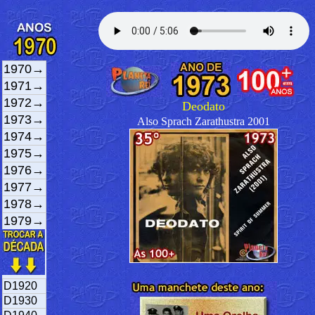
1970→
1971→
1972→
Deodato
1973→
Also Sprach Zarathustra 2001
1974→
1975→
1976→
1977→
1978→
1979→
D1920
D1930