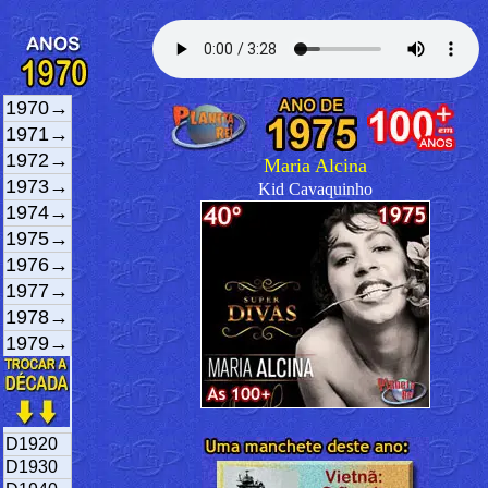
1970→
1971→
1972→
Maria Alcina
1973→
Kid Cavaquinho
1974→
1975→
1976→
1977→
1978→
1979→
D1920
D1930