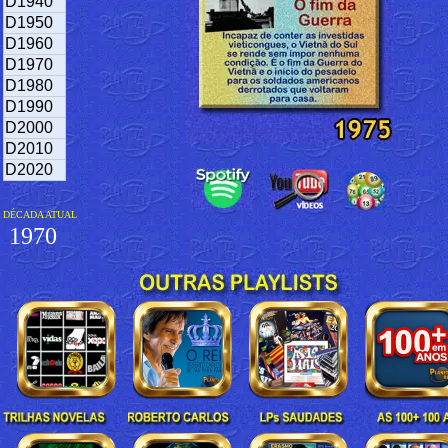
D1940
D1950
D1960
D1970
D1980
D1990
D2000
D2010
D2020
DÉCADA ATUAL
1970