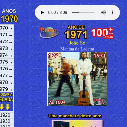
970→
971→
972→
João Só
973→
Menina da Ladeira
974→
975→
976→
977→
978→
979→
1920
1930