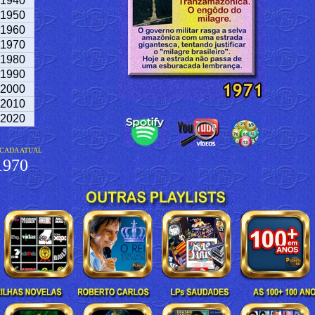
1940
1950
1960
1970
1980
1990
2000
2010
2020
CADA ATUAL
970