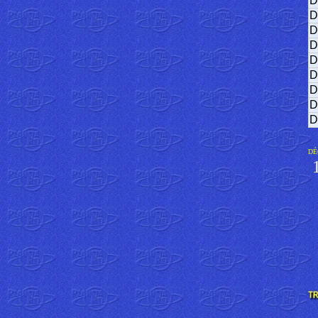
D
D
D
D
D
D
D
D
D
DÉ
1