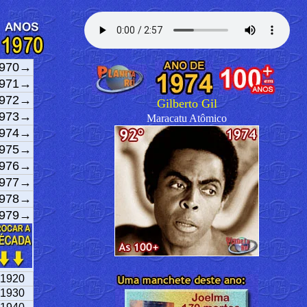
970→
971→
972→
Gilberto Gil
973→
Maracatu Atômico
974→
975→
976→
977→
978→
979→
1920
1930