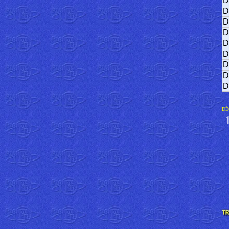
D
D
D
D
D
D
D
D
D
DÉ
1