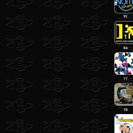
91
84
77
70