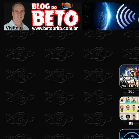
105
98