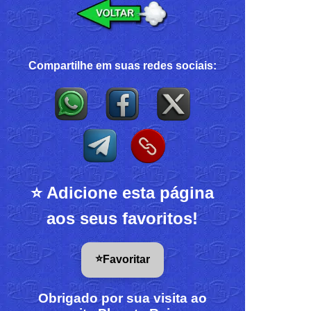
Compartilhe em suas redes sociais:
⭐ Adicione esta página
aos seus favoritos!
⭐
Favoritar
Obrigado por sua visita ao