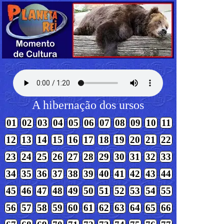
A hibernação dos ursos
01
02
03
04
05
06
07
08
09
10
11
12
13
14
15
16
17
18
19
20
21
22
23
24
25
26
27
28
29
30
31
32
33
34
35
36
37
38
39
40
41
42
43
44
45
46
47
48
49
50
51
52
53
54
55
56
57
58
59
60
61
62
63
64
65
66