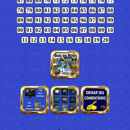
67
68
69
70
71
72
73
74
75
76
77
78
79
80
81
82
83
84
85
86
87
88
89
90
91
92
93
94
95
96
97
98
99
00
01
02
03
04
05
06
07
08
09
10
11
12
13
14
15
16
17
18
19
20