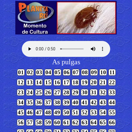
As pulgas
01
02
03
04
05
06
07
08
09
10
11
12
13
14
15
16
17
18
19
20
21
22
23
24
25
26
27
28
29
30
31
32
33
34
35
36
37
38
39
40
41
42
43
44
45
46
47
48
49
50
51
52
53
54
55
56
57
58
59
60
61
62
63
64
65
66