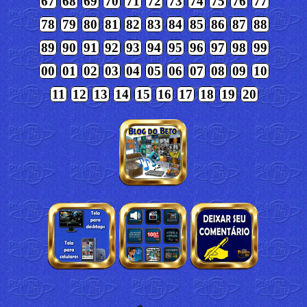
67
68
69
70
71
72
73
74
75
76
77
78
79
80
81
82
83
84
85
86
87
88
89
90
91
92
93
94
95
96
97
98
99
00
01
02
03
04
05
06
07
08
09
10
11
12
13
14
15
16
17
18
19
20