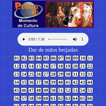
Dar de mãos beijadas
01
02
03
04
05
06
07
08
09
10
11
12
13
14
15
16
17
18
19
20
21
22
23
24
25
26
27
28
29
30
31
32
33
34
35
36
37
38
39
40
41
42
43
44
45
46
47
48
49
50
51
52
53
54
55
56
57
58
59
60
61
62
63
64
65
66