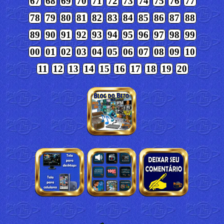
67
68
69
70
71
72
73
74
75
76
77
78
79
80
81
82
83
84
85
86
87
88
89
90
91
92
93
94
95
96
97
98
99
00
01
02
03
04
05
06
07
08
09
10
11
12
13
14
15
16
17
18
19
20