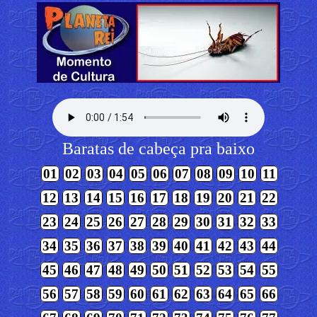
Baratas de cabeça pra baixo
01
02
03
04
05
06
07
08
09
10
11
12
13
14
15
16
17
18
19
20
21
22
23
24
25
26
27
28
29
30
31
32
33
34
35
36
37
38
39
40
41
42
43
44
45
46
47
48
49
50
51
52
53
54
55
56
57
58
59
60
61
62
63
64
65
66