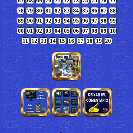
67
68
69
70
71
72
73
74
75
76
77
78
79
80
81
82
83
84
85
86
87
88
89
90
91
92
93
94
95
96
97
98
99
00
01
02
03
04
05
06
07
08
09
10
11
12
13
14
15
16
17
18
19
20