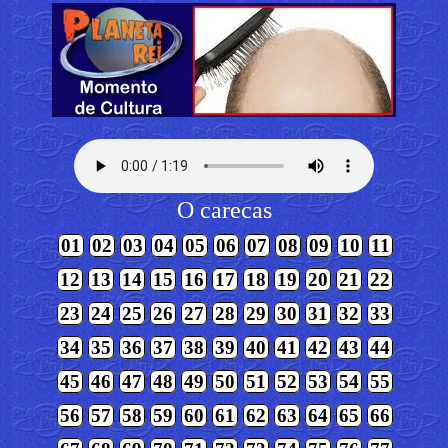
O carecas
01
02
03
04
05
06
07
08
09
10
11
12
13
14
15
16
17
18
19
20
21
22
23
24
25
26
27
28
29
30
31
32
33
34
35
36
37
38
39
40
41
42
43
44
45
46
47
48
49
50
51
52
53
54
55
56
57
58
59
60
61
62
63
64
65
66