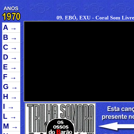
09. EBÓ, EXU - Coral Som Livr
A
→
B
→
C
→
D
→
E
→
F
→
G
→
H
→
I
→
L
→
M
→