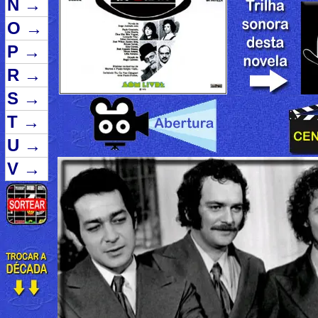
N
→
O
→
P
→
R
→
S
→
T
→
U
→
V
→