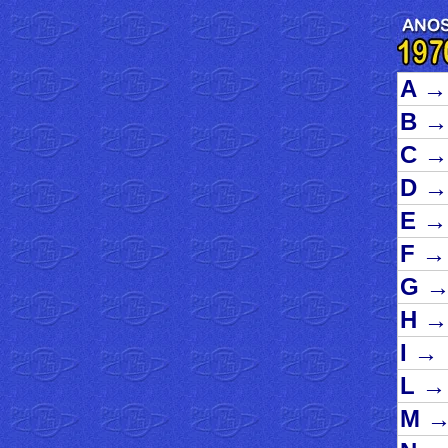
A
→
B
→
C
→
D
→
E
→
F
→
G
H
→
I
→
L
→
M