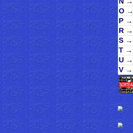
N
→
O
P
→
R
→
S
→
T
→
U
→
V
→