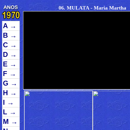
06. MULATA - Maria Martha
A
→
B
→
C
→
D
→
E
→
F
→
G
→
H
→
I
→
L
→
M
→