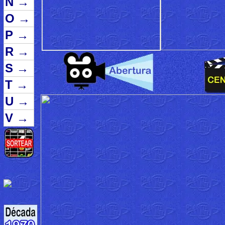
N
→
O
→
P
→
R
→
S
→
T
→
U
→
V
→