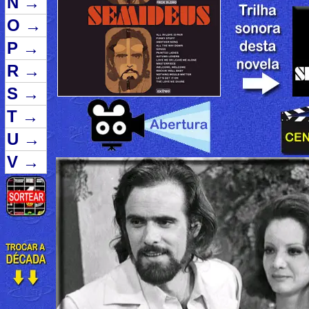
N
→
O
→
P
→
R
→
S
→
T
→
U
→
V
→