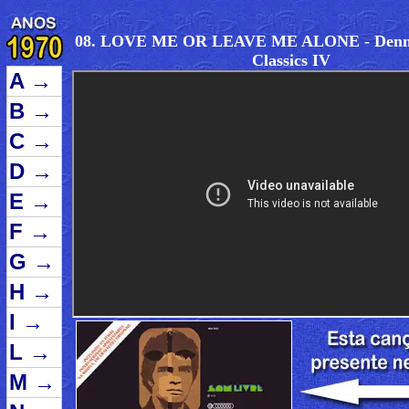
08. LOVE ME OR LEAVE ME ALONE - Denni
Classics IV
A
→
B
→
C
→
D
→
E
→
F
→
G
→
H
→
I
→
L
→
M
→