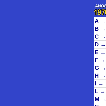
A
→
B
→
C
→
D
→
E
→
F
→
G
H
→
I
→
L
→
M