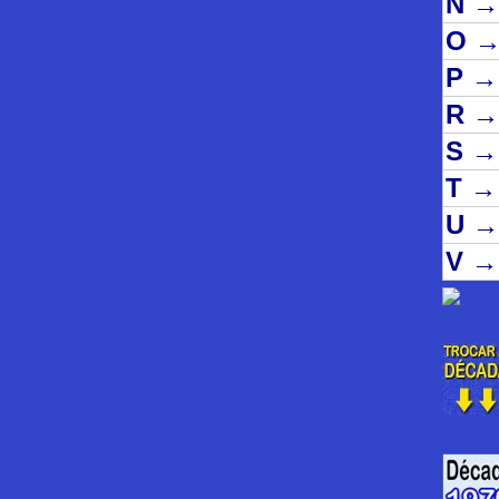
N
→
O
P
→
R
→
S
→
T
→
U
→
V
→