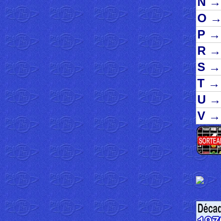
N
→
O
P
→
R
→
S
→
T
→
U
→
V
→