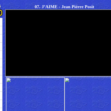
07. J’AIME - Jean Piérre Posit
→
→