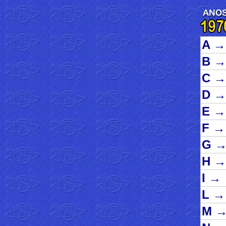
A
→
B
→
C
→
D
→
E
→
F
→
G
H
→
I
→
L
→
M