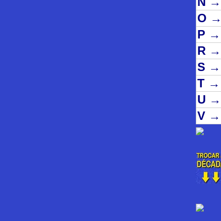
N
→
O
P
→
R
→
S
→
T
→
U
→
V
→