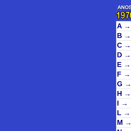
A
→
B
→
C
→
D
→
E
→
F
→
G
H
→
I
→
L
→
M