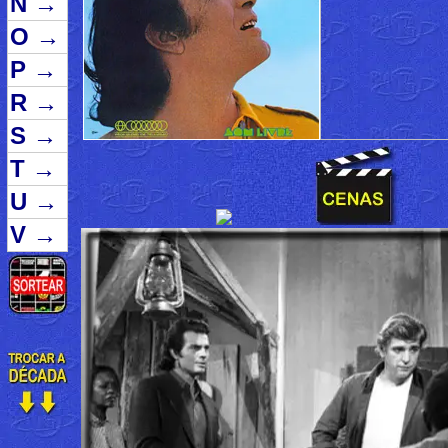
N
→
O
→
P
→
R
→
S
→
T
→
U
→
V
→