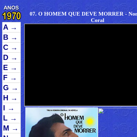
07. O HOMEM QUE DEVE MORRER - Nona
Coral
A
→
B
→
C
→
D
→
E
→
F
→
G
→
H
→
I
→
L
→
M
→