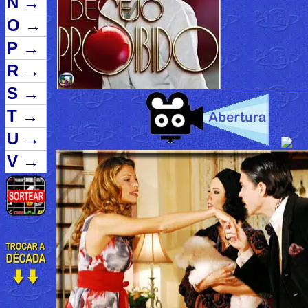
N
→
O
→
P
→
R
→
S
→
T
→
U
→
V
→