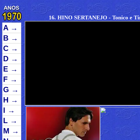
16. HINO SERTANEJO - Tonico e Ti
A
→
B
→
C
→
D
→
E
→
F
→
G
→
H
→
I
→
L
→
M
→