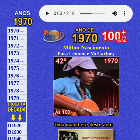
1970→
1971→
1972→
Milton Nascimento
1973→
Para Lennon e McCartney
1974→
1975→
1976→
1977→
1978→
1979→
D1920
D1930
D1940