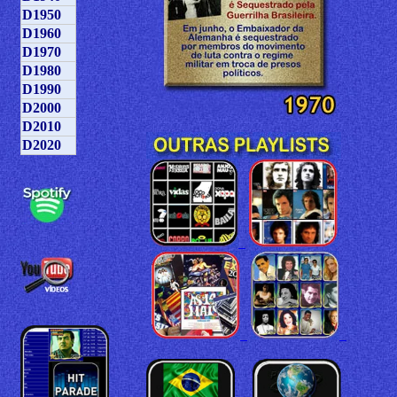
D1950
D1960
D1970
D1980
D1990
D2000
D2010
D2020