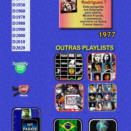
D1950
D1960
D1970
D1980
D1990
D2000
D2010
D2020