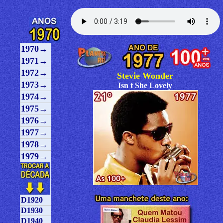
1970→
1971→
1972→
Stevie Wonder
1973→
Isn t She Lovely
1974→
1975→
1976→
1977→
1978→
1979→
D1920
D1930
D1940