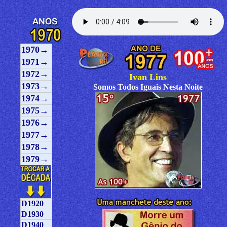
1970→
1971→
1972→
Ivan Lins
1973→
Somos Todos Iguais Nesta Noite
1974→
1975→
1976→
1977→
1978→
1979→
D1920
D1930
D1940