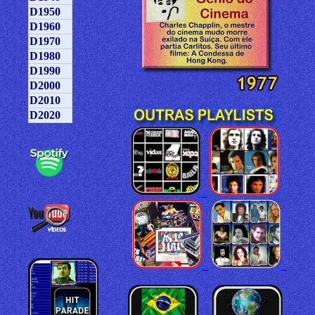
D1950
D1960
D1970
D1980
D1990
D2000
D2010
D2020