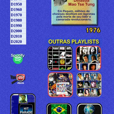
D1950
D1960
D1970
D1980
D1990
D2000
D2010
D2020