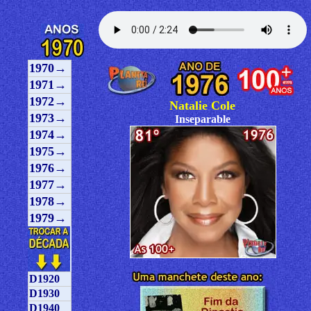
1970→
1971→
1972→
Natalie Cole
1973→
Inseparable
1974→
1975→
1976→
1977→
1978→
1979→
D1920
D1930
D1940