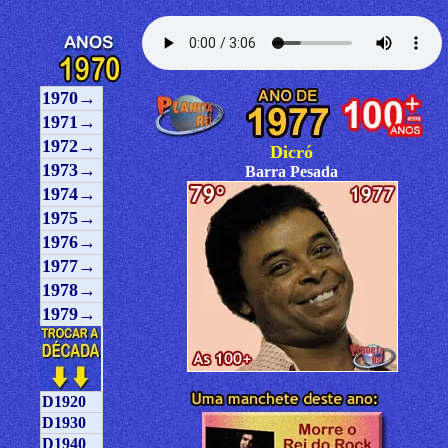
1970→
1971→
1972→
Dicró
1973→
Barra Pesada
1974→
1975→
1976→
1977→
1978→
1979→
D1920
D1930
D1940