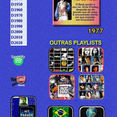
D1950
D1960
D1970
D1980
D1990
D2000
D2010
D2020