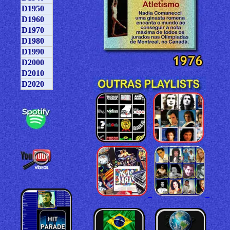
D1950
D1960
D1970
D1980
D1990
D2000
D2010
D2020