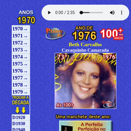
1970→
1971→
1972→
Beth Carvalho
1973→
Cavaquinho Camarada
1974→
1975→
1976→
1977→
1978→
1979→
D1920
D1930
D1940