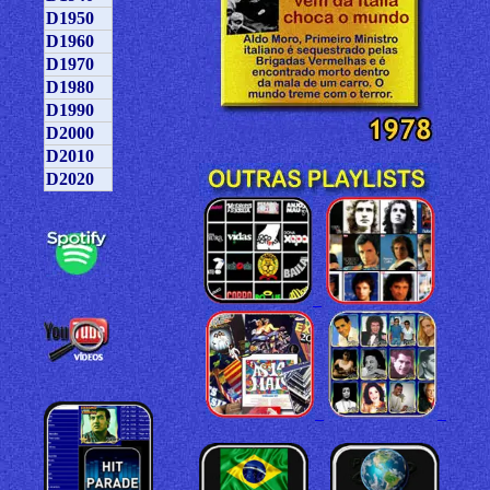
D1950
D1960
D1970
D1980
D1990
D2000
D2010
D2020