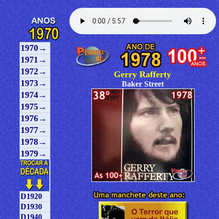
1970→
1971→
1972→
Gerry Rafferty
1973→
Baker Street
1974→
1975→
1976→
1977→
1978→
1979→
D1920
D1930
D1940