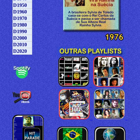
D1950
D1960
D1970
D1980
D1990
D2000
D2010
D2020