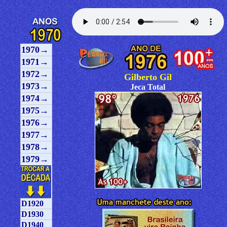
1970→
1971→
1972→
Gilberto Gil
1973→
Jeca Total
1974→
1975→
1976→
1977→
1978→
1979→
D1920
D1930
D1940