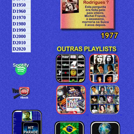
D1950
D1960
D1970
D1980
D1990
D2000
D2010
D2020