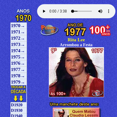
1970→
1971→
1972→
Rita Lee
1973→
Arrombou a Festa
1974→
1975→
1976→
1977→
1978→
1979→
D1920
D1930
D1940