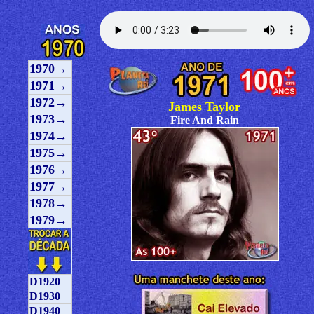
1970→
1971→
1972→
James Taylor
1973→
Fire And Rain
1974→
1975→
1976→
1977→
1978→
1979→
D1920
D1930
D1940