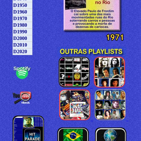
D1950
D1960
D1970
D1980
D1990
D2000
D2010
D2020