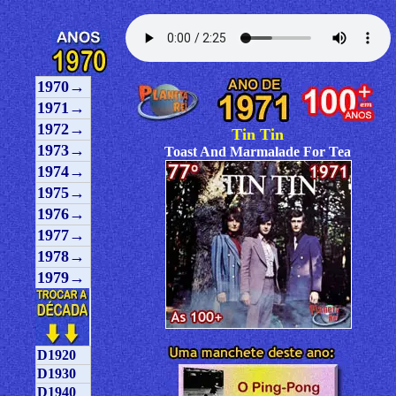
1970→
1971→
1972→
Tin Tin
1973→
Toast And Marmalade For Tea
1974→
1975→
1976→
1977→
1978→
1979→
D1920
D1930
D1940