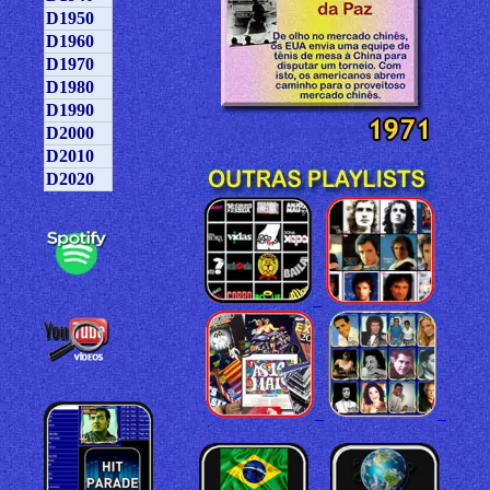
D1950
D1960
D1970
D1980
D1990
D2000
D2010
D2020