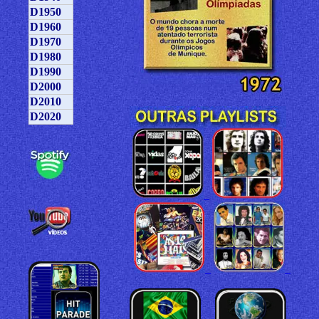
D1950
D1960
D1970
D1980
D1990
D2000
D2010
D2020