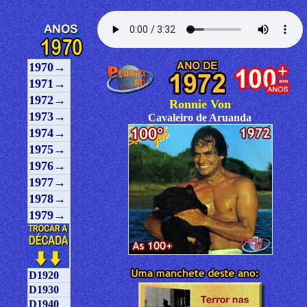
1970→
1971→
1972→
Ronnie Von
1973→
Cavaleiro de Aruanda
1974→
1975→
1976→
1977→
1978→
1979→
D1920
D1930
D1940