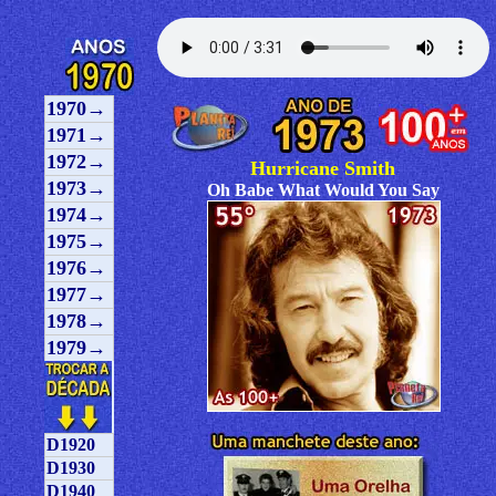
1970→
1971→
1972→
Hurricane Smith
1973→
Oh Babe What Would You Say
1974→
1975→
1976→
1977→
1978→
1979→
D1920
D1930
D1940