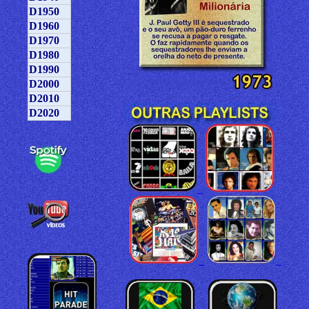
D1950
D1960
D1970
D1980
D1990
D2000
D2010
D2020