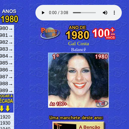
980→
981→
982→
Gal Costa
983→
Balancê
984→
985→
986→
987→
988→
989→
1920
1930