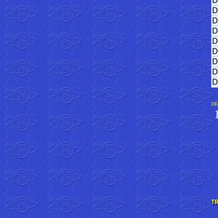
D
D
D
D
D
D
D
D
D
DÉ
1