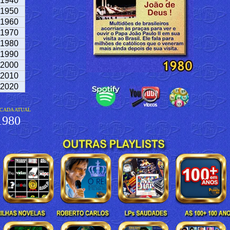
1940
1950
1960
1970
1980
1990
2000
2010
2020
CADA ATUAL
980